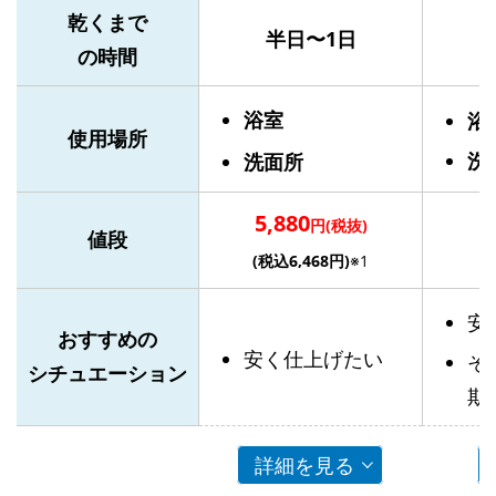
乾くまで
半日〜1日
の時間
浴室
浴
使用場所
洗
洗面所
5,880
円(税抜)
値段
(税込6,468円)
※1
安
おすすめの
安く仕上げたい
そ
シチュエーション
期
詳細を見る