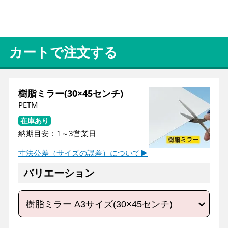
カートで注文する
樹脂ミラー(30×45センチ)
PETM
在庫あり
納期目安：
1
～
3
営業日
バリエーション