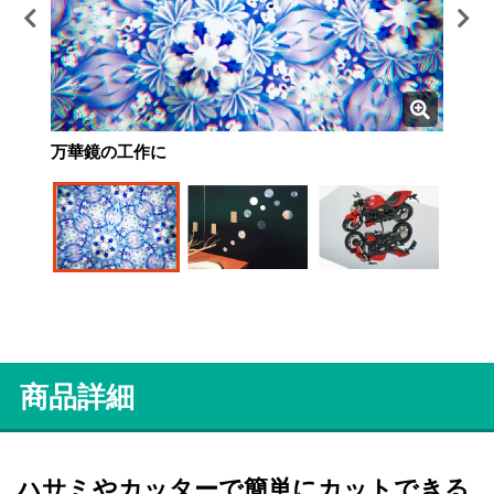
万華鏡の工作に
壁面装飾に
フィギュアの台座に
子供用クローゼットの姿見に
商品詳細
ハサミやカッターで簡単にカットできる