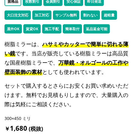
規格品
枚数割引
会員割引
安心保証
即日発送
大口注文対応
加工対応
サンプル無料
割れない
超軽量
屋外OK
賃貸OK
施工手配
簡単取付
返品返金可能
樹脂ミラーは、
ハサミやカッターで簡単に切れる薄
い鏡
です。当店が販売している樹脂ミラーは高品質
な国産樹脂ミラーで、
万華鏡・オルゴールの工作や
壁面装飾の素材
としても使われています。
セットで購入するとさらにお安くお買い求めいただ
けます。無料でお見積もりしますので、大量購入の
際は気軽にご相談ください。
300×450 ミリ
1,680
￥
(税抜)