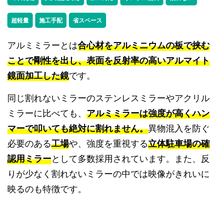
超軽量
施工手配
省スペース
アルミミラーとは
合心材をアルミニウムの板で挟む
ことで剛性を出し、表面を反射率の高いアルマイト
鏡面加工した鏡
です。
同じ割れないミラーのステンレスミラーやアクリル
ミラーに比べても、
アルミミラーは強度が高くハン
マーで叩いても絶対に割れません。
異物混入を防ぐ
必要のある
工場
や、強度を重視する
立体駐車場の確
認用ミラー
として多数採用されています。また、反
りが少なく割れないミラーの中では映像がきれいに
映るのも特徴です。