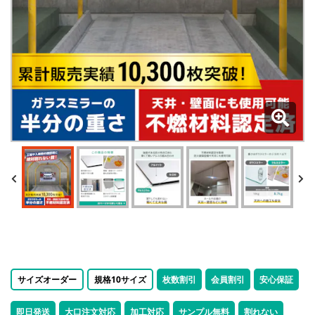
サイズオーダー
規格10サイズ
枚数割引
会員割引
安心保証
即日発送
大口注文対応
加工対応
サンプル無料
割れない