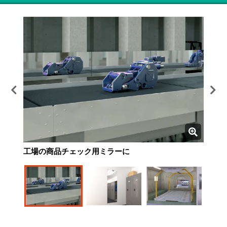
工場の商品チェック用ミラーに
工場の身だしなみチェック用に
入庫時の確認用ミラーに
病院の姿見に