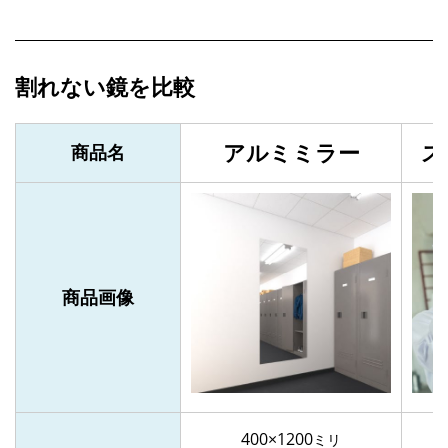
割れない鏡を比較
アルミミラー
ス
商品名
商品画像
400×1200
ミリ