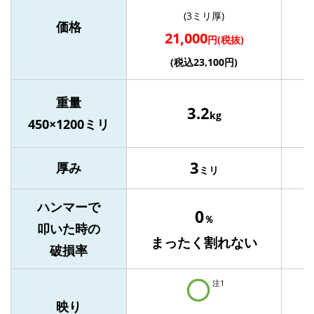
(3ミリ厚)
価格
21,000
円(税抜)
(税込23,100円)
重量
3.2
kg
450×1200ミリ
3
1
厚み
ミリ
ハンマーで
0
％
叩いた時の
まったく割れない
破損率
注1
映り