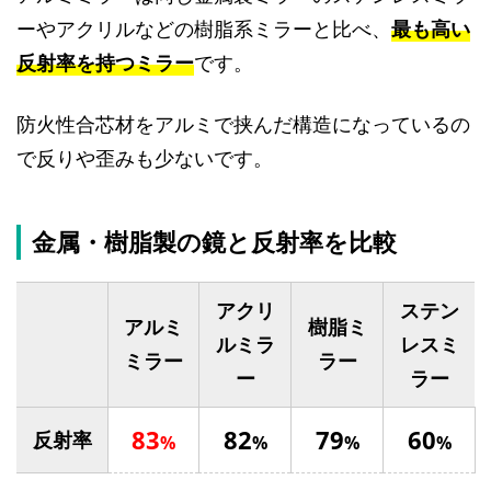
ーやアクリルなどの樹脂系ミラーと比べ、
最も高い
反射率を持つミラー
です。
防火性合芯材をアルミで挟んだ構造になっているの
で反りや歪みも少ないです。
金属・樹脂製の鏡と反射率を比較
アクリ
ステン
アルミ
樹脂ミ
ルミラ
レスミ
ミラー
ラー
ー
ラー
83
82
79
60
反射率
%
%
%
%