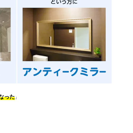
なった
」