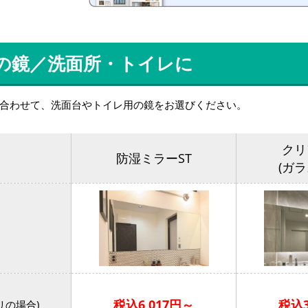
の鏡／洗面所・トイレに
合わせて、洗面台やトイレ用の鏡をお選びください。
クリ
防湿ミラーST
(ガ
税込6,017円～
税込3
ミリの場合)