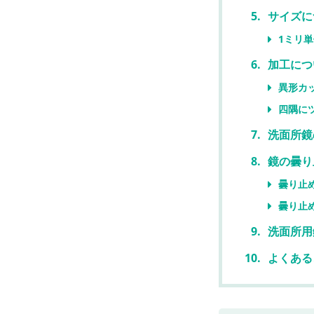
サイズに
1ミリ
加工につ
異形カ
四隅に
洗面所鏡
鏡の曇り
曇り止
曇り止
洗面所用
よくある