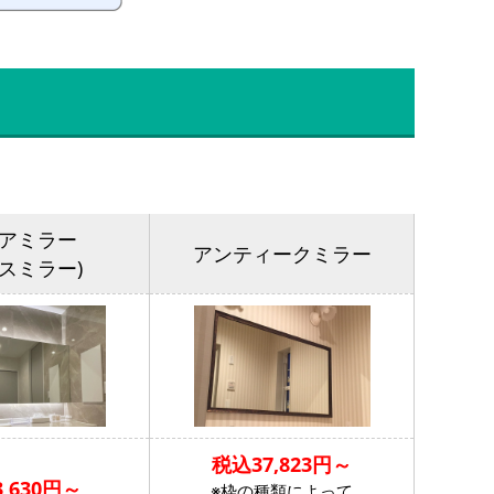
アミラー
アンティークミラー
ラスミラー)
税込37,823円～
,630円～
※枠の種類によって