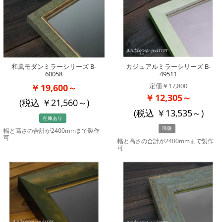
和風モダンミラーシリーズ B-
カジュアルミラーシリーズ B-
60058
49511
17,800
19,600～
12,305～
(税込
21,560
～)
(税込
13,535
～)
在庫あり
廃盤
幅と高さの合計が2400mmまで製作
可
幅と高さの合計が2400mmまで製作
可