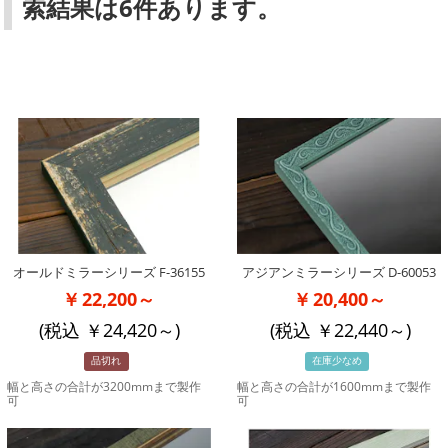
索結果は6件あります。
オールドミラーシリーズ F-36155
アジアンミラーシリーズ D-60053
22,200～
20,400～
(税込
24,420
～)
(税込
22,440
～)
品切れ
在庫少なめ
幅と高さの合計が3200mmまで製作
幅と高さの合計が1600mmまで製作
可
可