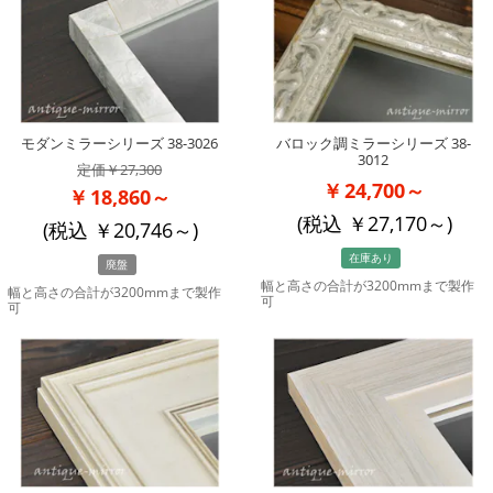
モダンミラーシリーズ 38-3026
バロック調ミラーシリーズ 38-
3012
27,300
24,700～
18,860～
(税込
27,170
～)
(税込
20,746
～)
在庫あり
廃盤
幅と高さの合計が3200mmまで製作
幅と高さの合計が3200mmまで製作
可
可