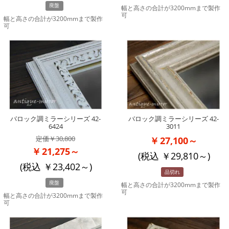
廃盤
幅と高さの合計が3200mmまで製作
可
幅と高さの合計が3200mmまで製作
可
バロック調ミラーシリーズ 42-
バロック調ミラーシリーズ 42-
6424
3011
30,800
27,100～
21,275～
(税込
29,810
～)
(税込
23,402
～)
品切れ
廃盤
幅と高さの合計が3200mmまで製作
可
幅と高さの合計が3200mmまで製作
可