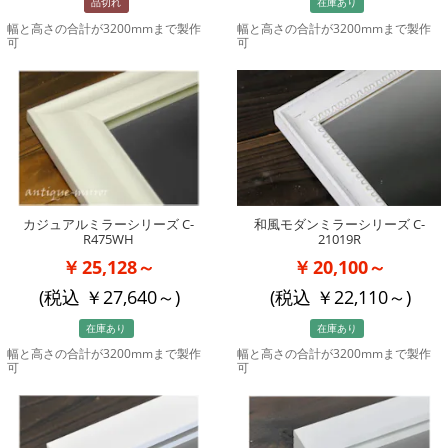
品切れ
在庫あり
幅と高さの合計が3200mmまで製作
幅と高さの合計が3200mmまで製作
可
可
カジュアルミラーシリーズ C-
和風モダンミラーシリーズ C-
R475WH
21019R
25,128～
20,100～
(税込
27,640
～)
(税込
22,110
～)
在庫あり
在庫あり
幅と高さの合計が3200mmまで製作
幅と高さの合計が3200mmまで製作
可
可