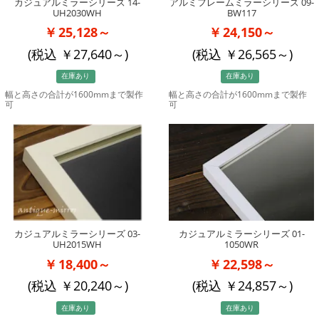
カジュアルミラーシリーズ 14-
アルミフレームミラーシリーズ 09-
UH2030WH
BW117
25,128～
24,150～
(税込
27,640
～)
(税込
26,565
～)
在庫あり
在庫あり
幅と高さの合計が1600mmまで製作
幅と高さの合計が1600mmまで製作
可
可
カジュアルミラーシリーズ 03-
カジュアルミラーシリーズ 01-
UH2015WH
1050WR
18,400～
22,598～
(税込
20,240
～)
(税込
24,857
～)
在庫あり
在庫あり