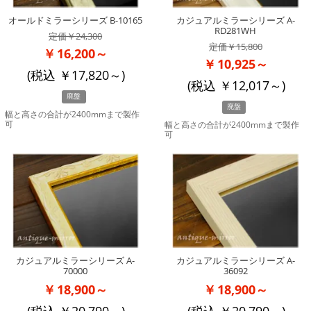
オールドミラーシリーズ B-10165
カジュアルミラーシリーズ A-
RD281WH
24,300
15,800
16,200～
10,925～
(税込
17,820
～)
(税込
12,017
～)
廃盤
廃盤
幅と高さの合計が2400mmまで製作
可
幅と高さの合計が2400mmまで製作
可
カジュアルミラーシリーズ A-
カジュアルミラーシリーズ A-
70000
36092
18,900～
18,900～
(税込
20,790
～)
(税込
20,790
～)