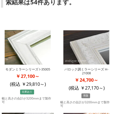
索結果は54件あります。
モダンミラーシリーズ I-35005
バロック調ミラーシリーズ H-
21008
27,100～
24,700～
(税込
29,810
～)
(税込
27,170
～)
在庫あり
廃盤
幅と高さの合計が3200mmまで製作
可
幅と高さの合計が3200mmまで製作
可