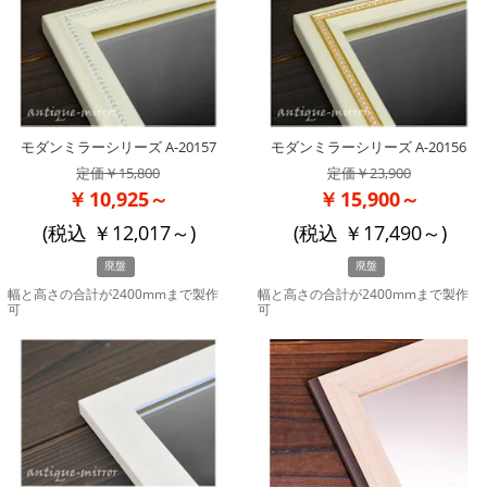
モダンミラーシリーズ A-20157
モダンミラーシリーズ A-20156
15,800
23,900
10,925～
15,900～
(税込
12,017
～)
(税込
17,490
～)
廃盤
廃盤
幅と高さの合計が2400mmまで製作
幅と高さの合計が2400mmまで製作
可
可