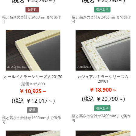
品切れ
在庫あり
幅と高さの合計が2400mmまで製作
幅と高さの合計が2400mmまで製作
可
可
オールドミラーシリーズ A-20170
カジュアルミラーシリーズ A-
20161
15,800
18,900～
10,925～
(税込
20,790
～)
(税込
12,017
～)
在庫あり
廃盤
幅と高さの合計が2400mmまで製作
幅と高さの合計が1600mmまで製作
可
可