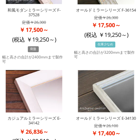
和風モダンミラーシリーズ F-
オールドミラーシリーズ F-36154
37528
26,300
26,300
17,500～
17,500～
(税込
19,250
～)
(税込
19,250
～)
在庫少なめ
廃盤
幅と高さの合計が3200mmまで製作
可
幅と高さの合計が2400mmまで製作
可
カジュアルミラーシリーズ E-
オールドミラーシリーズ E-34130
34142
26,100
26,836～
17,400～