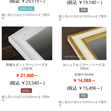
(税込
29,519
～)
(税込
19,140
～)
在庫少なめ
廃盤
幅と高さの合計が3200mmまで製作
幅と高さの合計が1600mmまで製作
可
可
和風モダンミラーシリーズ E-
カジュアルミラーシリーズ D-
21021R
70024
20,400
21,400～
14,088～
(税込
23,540
～)
(税込
15,496
～)
品切れ
廃盤
幅と高さの合計が3200mmまで製作
可
幅と高さの合計が3200mmまで製作
可