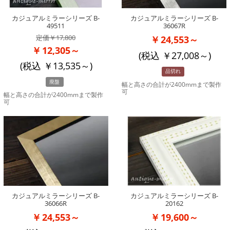
カジュアルミラーシリーズ B-
カジュアルミラーシリーズ B-
49511
36067R
17,800
24,553～
12,305～
(税込
27,008
～)
(税込
13,535
～)
品切れ
廃盤
幅と高さの合計が2400mmまで製作
可
幅と高さの合計が2400mmまで製作
可
カジュアルミラーシリーズ B-
カジュアルミラーシリーズ B-
36066R
20162
24,553～
19,600～