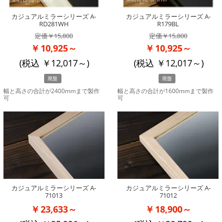
カジュアルミラーシリーズ A-
カジュアルミラーシリーズ A-
RD281WH
R179BL
15,800
15,800
10,925～
10,925～
(税込
12,017
～)
(税込
12,017
～)
廃盤
廃盤
幅と高さの合計が2400mmまで製作
幅と高さの合計が1600mmまで製作
可
可
カジュアルミラーシリーズ A-
カジュアルミラーシリーズ A-
71013
71012
23,633～
18,900～