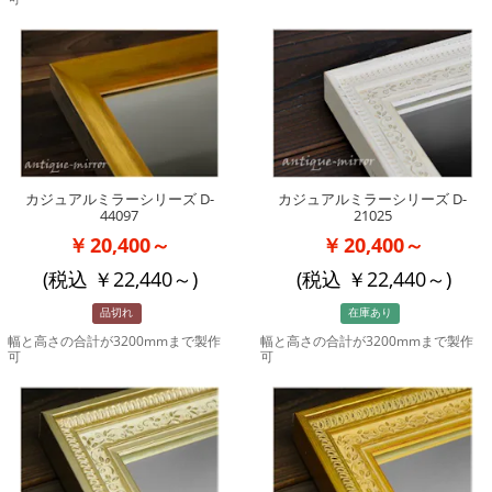
カジュアルミラーシリーズ D-
カジュアルミラーシリーズ D-
44097
21025
20,400～
20,400～
(税込
22,440
～)
(税込
22,440
～)
品切れ
在庫あり
幅と高さの合計が3200mmまで製作
幅と高さの合計が3200mmまで製作
可
可