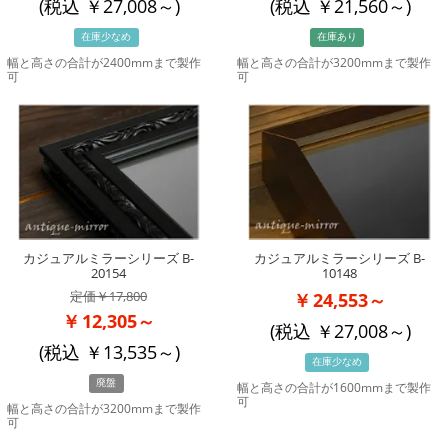
(税込
27,008
～)
(税込
21,560
～)
在庫少なめ
在庫あり
幅と高さの合計が2400mmまで製作
幅と高さの合計が3200mmまで製作
可
可
カジュアルミラーシリーズ B-
カジュアルミラーシリーズ B-
20154
10148
17,800
24,553～
12,305～
(税込
27,008
～)
(税込
13,535
～)
在庫少なめ
廃盤
幅と高さの合計が1600mmまで製作
可
幅と高さの合計が3200mmまで製作
可