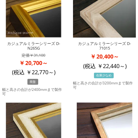
カジュアルミラーシリーズ D-
カジュアルミラーシリーズ D-
N265G
71015
31,100
20,400～
20,700～
(税込
22,440
～)
(税込
22,770
～)
在庫少なめ
廃盤
幅と高さの合計が3200mmまで製作
可
幅と高さの合計が2400mmまで製作
可