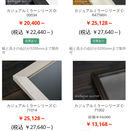
カジュアルミラーシリーズ D-
カジュアルミラーシリーズ C-
00034
R475WH
20,400～
25,128～
(税込
22,440
～)
(税込
27,640
～)
在庫あり
在庫あり
幅と高さの合計が3200mmまで製作
幅と高さの合計が3200mmまで製作
可
可
カジュアルミラーシリーズ C-
カジュアルミラーシリーズ C-
71014
71002
19,000
25,128～
13,168～
(税込
27,640
～)