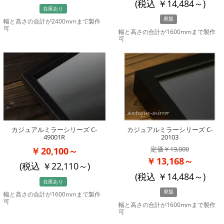
(税込
14,484
～)
在庫あり
廃盤
幅と高さの合計が2400mmまで製作
可
幅と高さの合計が1600mmまで製作
可
カジュアルミラーシリーズ C-
カジュアルミラーシリーズ C-
49001R
20103
19,000
20,100～
13,168～
(税込
22,110
～)
(税込
14,484
～)
在庫あり
廃盤
幅と高さの合計が1600mmまで製作
可
幅と高さの合計が1600mmまで製作
可