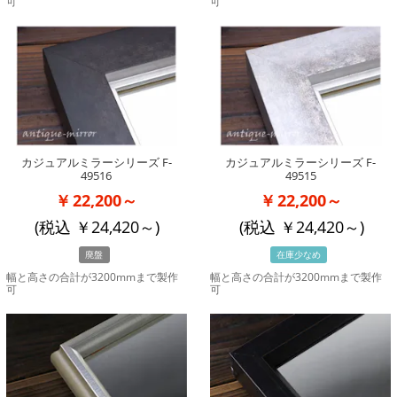
可
可
カジュアルミラーシリーズ F-
カジュアルミラーシリーズ F-
49516
49515
22,200～
22,200～
(税込
24,420
～)
(税込
24,420
～)
廃盤
在庫少なめ
幅と高さの合計が3200mmまで製作
幅と高さの合計が3200mmまで製作
可
可