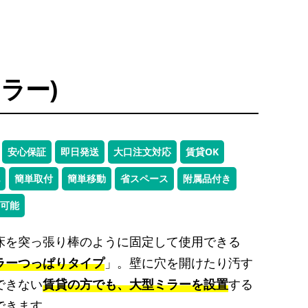
ラー)
安心保証
即日発送
大口注文対応
賃貸OK
簡単取付
簡単移動
省スペース
附属品付き
可能
床を突っ張り棒のように固定して使用できる
ラーつっぱりタイプ
」。壁に穴を開けたり汚す
できない
賃貸の方でも、大型ミラーを設置
する
できます。