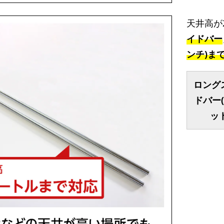
天井高が
イドバー
ンチ)ま
ロング
ドバー
ット