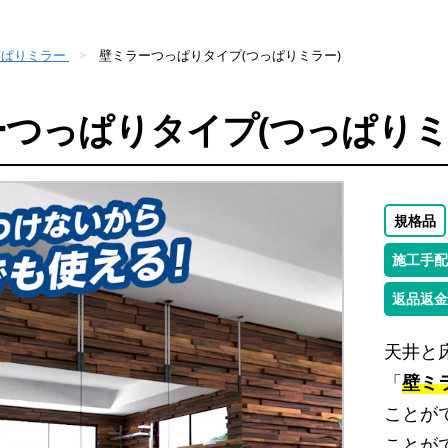
っぱりミラー
壁ミラーつっぱりタイプ(つっぱりミラー)
つっぱりタイプ(つっぱりミ
規格品
施工手配
返品返金
天井と
「
壁ミ
ことが
ことが