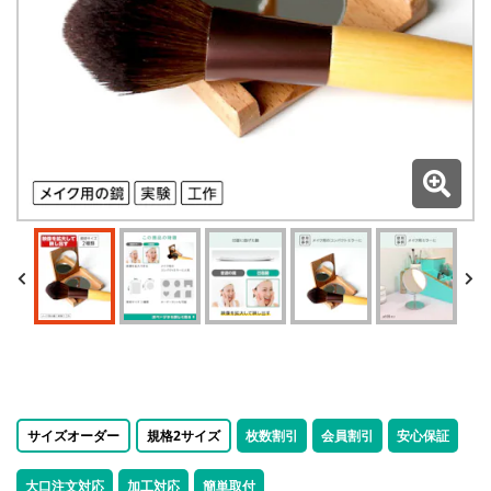
サイズオーダー
規格2サイズ
枚数割引
会員割引
安心保証
大口注文対応
加工対応
簡単取付