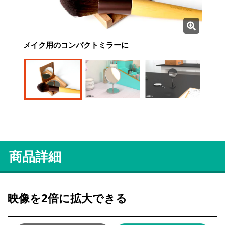
メイク用のコンパクトミラーに
メイク用ミラーに
実験器具に
商品詳細
映像を2倍に拡大できる