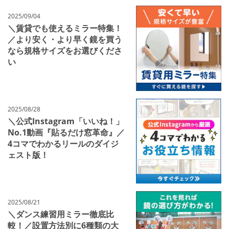
2025/09/04
＼賃貸でも使えるミラー特集！
／より安く・より早く鏡を買う
なら規格サイズをお選びくださ
い
2025/08/28
＼公式Instagram「いいね！」
No.1動画『貼るだけ窓革命』／
4コマでわかるリールのダイジ
ェスト版！
2025/08/21
＼ダンス練習用ミラー徹底比
較！／設置方法別に6種類の大