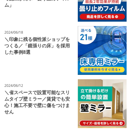
ム」
2024/06/18
＼印象に残る個性派ショップを
つくる／「鏡張りの床」を採用
した事例8選
2024/06/12
＼省スペースで設置可能なスリ
ムタイプ壁ミラー／賃貸でも安
心！施工不要で壁に傷をつけま
せん