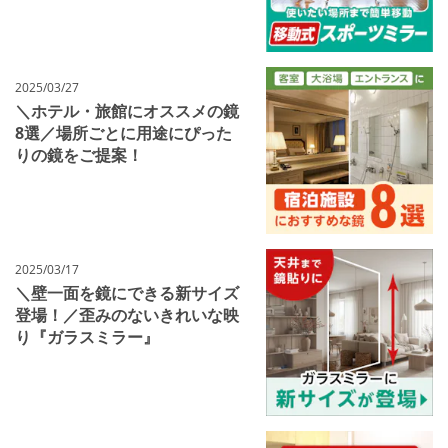
2025/03/27
＼ホテル・旅館にオススメの鏡
8選／場所ごとに用途にぴった
りの鏡をご提案！
2025/03/17
＼壁一面を鏡にできる新サイズ
登場！／歪みのないきれいな映
り『ガラスミラー』