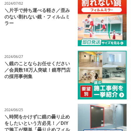
2024/07/02
＼片手で持ち運べる軽さ／歪み
のない割れない鏡・フィルムミ
ラー
2024/06/27
＼鏡のことならお任せください
／会員数18万人突破！鏡専門店
の採用事例集
2024/06/25
＼時間をかけずに鏡の曇り止め
をしたいという方必見！／DIY
で施工が簡単「曇り止めフィル