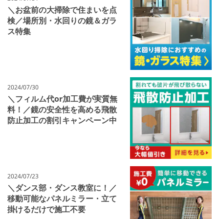
＼お盆前の大掃除で住まいを点
検／場所別・水回りの鏡＆ガラ
ス特集
2024/07/30
＼フィルム代or加工費が実質無
料！／鏡の安全性を高める飛散
防止加工の割引キャンペーン中
2024/07/23
＼ダンス部・ダンス教室に！／
移動可能なパネルミラー・立て
掛けるだけで施工不要