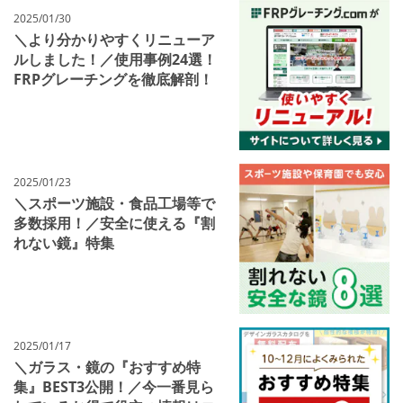
2025/01/30
＼より分かりやすくリニューア
ルしました！／使用事例24選！
FRPグレーチングを徹底解剖！
2025/01/23
＼スポーツ施設・食品工場等で
多数採用！／安全に使える『割
れない鏡』特集
2025/01/17
＼ガラス・鏡の『おすすめ特
集』BEST3公開！／今一番見ら