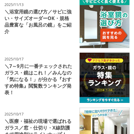
2025/11/13
＼浴室用鏡の選び方／サビに強
い・サイズオーダーOK・規格
品豊富な「お風呂の鏡」をご紹
介
2025/10/17
＼7～9月に一番チェックされた
ガラス・鏡はこれ！／みんなの
「気になる！」が分かる『おす
すめ特集』閲覧数ランキング発
表！
2025/10/17
＼医療・福祉の現場で選ばれる
ガラス／窓・仕切り・X線防護