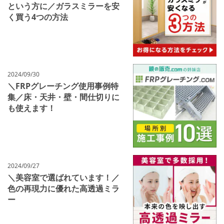
という方に／ガラスミラーを安
く買う4つの方法
2024/09/30
＼FRPグレーチング使用事例特
集／床・天井・壁・間仕切りに
も使えます！
2024/09/27
＼美容室で選ばれています！／
色の再現力に優れた高透過ミラ
ー