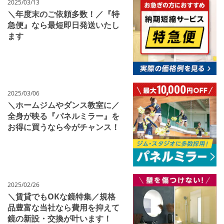
2025/03/13
＼年度末のご依頼多数！／『特
急便』なら最短即日発送いたし
ます
2025/03/06
＼ホームジムやダンス教室に／
全身が映る『パネルミラー』を
お得に買うなら今がチャンス！
2025/02/26
＼賃貸でもOKな鏡特集／規格
品豊富な当社なら費用を抑えて
鏡の新設・交換が叶います！