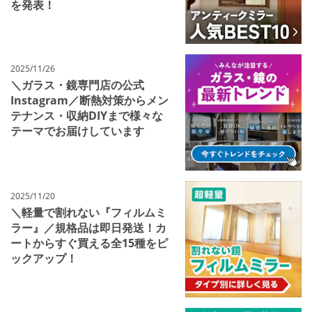
を発表！
2025/11/26
＼ガラス・鏡専門店の公式
Instagram／断熱対策からメン
テナンス・収納DIYまで様々な
テーマでお届けしています
2025/11/20
＼軽量で割れない『フィルムミ
ラー』／規格品は即日発送！カ
ートからすぐ買える全15種をピ
ックアップ！