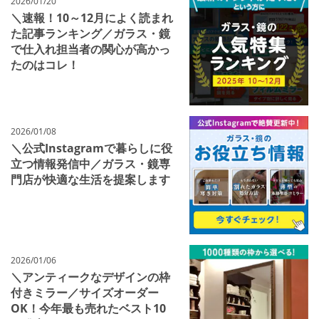
2026/01/20
＼速報！10～12月によく読まれ
た記事ランキング／ガラス・鏡
で仕入れ担当者の関心が高かっ
たのはコレ！
2026/01/08
＼公式Instagramで暮らしに役
立つ情報発信中／ガラス・鏡専
門店が快適な生活を提案します
2026/01/06
＼アンティークなデザインの枠
付きミラー／サイズオーダー
OK！今年最も売れたベスト10