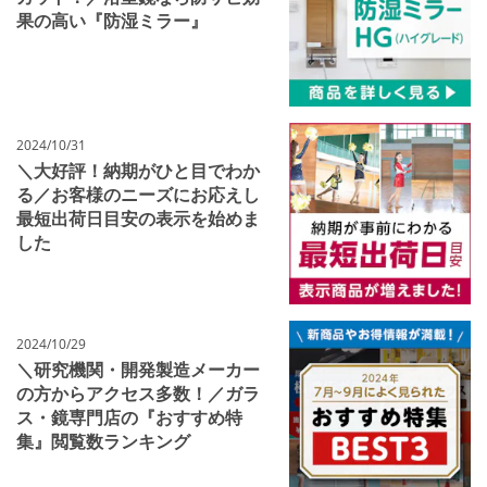
果の高い『防湿ミラー』
2024/10/31
＼大好評！納期がひと目でわか
る／お客様のニーズにお応えし
最短出荷日目安の表示を始めま
した
2024/10/29
＼研究機関・開発製造メーカー
の方からアクセス多数！／ガラ
ス・鏡専門店の『おすすめ特
集』閲覧数ランキング