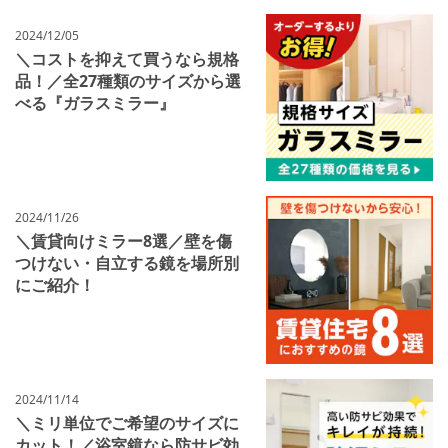
2024/12/05
＼コストを抑えて買うなら規格
品！／全27種類のサイズから選
べる『ガラスミラー』
2024/11/26
＼賃貸向けミラー8選／壁を傷
つけない・自立する鏡を場所別
にご紹介！
2024/11/14
＼ミリ単位でご希望のサイズに
カット！／浴室鏡なら防サビ効