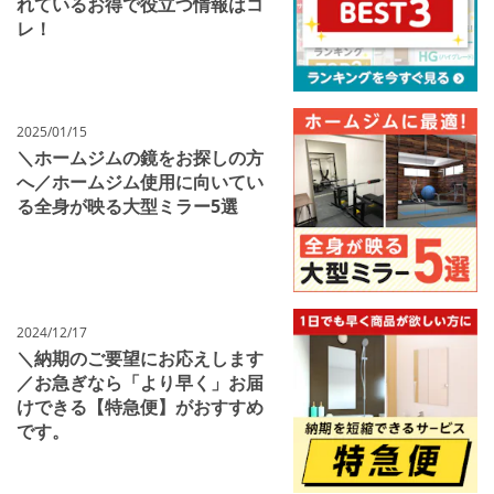
れているお得で役立つ情報はコ
レ！
2025/01/15
＼ホームジムの鏡をお探しの方
へ／ホームジム使用に向いてい
る全身が映る大型ミラー5選
2024/12/17
＼納期のご要望にお応えします
／お急ぎなら「より早く」お届
けできる【特急便】がおすすめ
です。