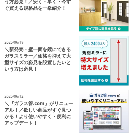
う方必見！／安く・早く・今す
ぐ買える規格品を一挙紹介！
2025/06/19
＼新発売・壁一面を鏡にできる
ガラスミラー／価格を抑えて大
型サイズの姿見を設置したいと
いう方は必見！
2025/06/12
＼『ガラス管.com』がリニュー
アル！／欲しい商品がすぐ見つ
かる！より使いやすく・便利に
アップデート！