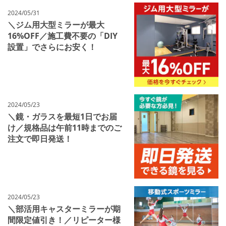
2024/05/31
＼ジム用大型ミラーが最大
16%OFF／施工費不要の「DIY
設置」でさらにお安く！
2024/05/23
＼鏡・ガラスを最短1日でお届
け／規格品は午前11時までのご
注文で即日発送！
2024/05/23
＼部活用キャスターミラーが期
間限定値引き！／リピーター様