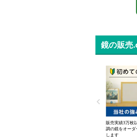
鏡の販売
分かりやすい動画つき!鏡の重さ
加工や広幅面取
販売実績3万枚
に合わせた3つの施工方法を紹介
類の加工が可能!
調の鏡をオーダ
します
て製作します
します