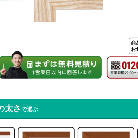
商
お
の太さ
で選ぶ