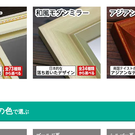
の色
で選ぶ