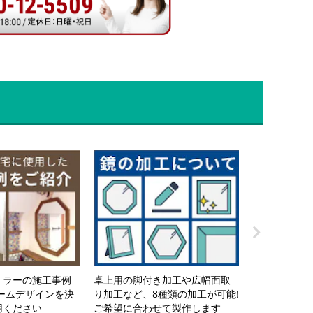
分かりやすい
ミラーの施工事例
卓上用の脚付き加工や広幅面取
に合わせた3
ームデザインを決
り加工など、8種類の加工が可能!
します
用ください
ご希望に合わせて製作します