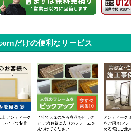
.comだけの便利なサービス
以上!アンティーク
当社で人気のある商品をピック
アンティーク
ーメイドで制作
アップ!お気に入りのフレームを
をご紹介!フレ
見つけてください
める際にご活